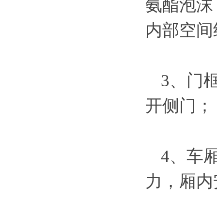
氨酯泡沫，
内部空间约3
3、门
开侧门；
4、车
力，厢内