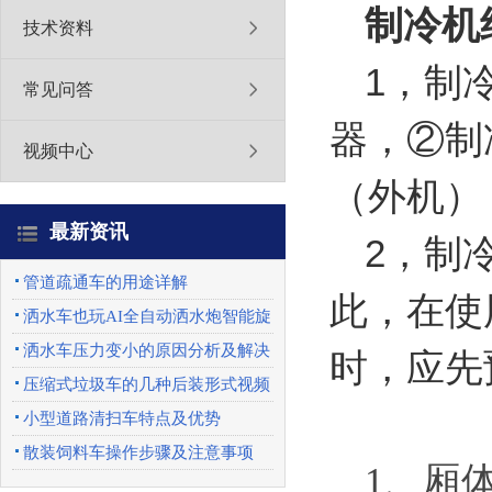
制冷机
技术资料
1，制
常见问答
器，②制
视频中心
（外机）
最新资讯
2，制
管道疏通车的用途详解
此，在使
洒水车也玩AI全自动洒水炮智能旋
转喷头优势特点
洒水车压力变小的原因分析及解决
时，应先
办法
压缩式垃圾车的几种后装形式视频
展示
小型道路清扫车特点及优势
散装饲料车操作步骤及注意事项
1、厢