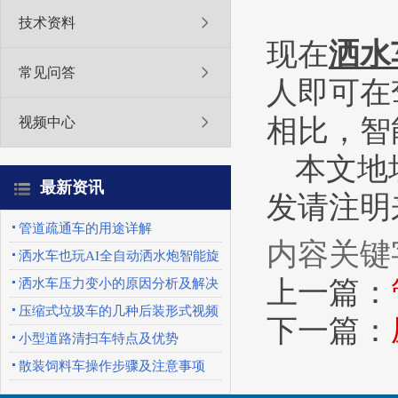
技术资料
现在
洒水
常见问答
人即可在
相比，智
视频中心
本文地址：h
最新资讯
发请注明来源
管道疏通车的用途详解
内容关键
洒水车也玩AI全自动洒水炮智能旋
转喷头优势特点
上一篇：
洒水车压力变小的原因分析及解决
办法
压缩式垃圾车的几种后装形式视频
下一篇：
展示
小型道路清扫车特点及优势
散装饲料车操作步骤及注意事项