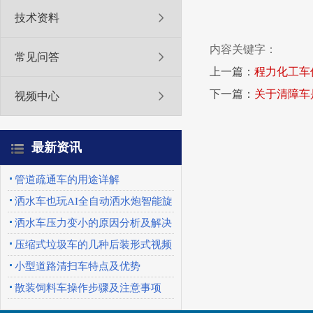
技术资料
内容关键字：
常见问答
上一篇：
程力化工车
下一篇：
关于清障车
视频中心
最新资讯
管道疏通车的用途详解
洒水车也玩AI全自动洒水炮智能旋
转喷头优势特点
洒水车压力变小的原因分析及解决
办法
压缩式垃圾车的几种后装形式视频
展示
小型道路清扫车特点及优势
散装饲料车操作步骤及注意事项