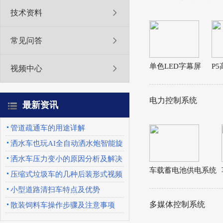
技术资料
常见问答
单色LED字幕屏
P
视频中心
电力控制系统
最新资讯
管道疏通车的用途详解
洒水车也玩AI全自动洒水炮智能旋
转喷头优势特点
洒水车压力变小的原因分析及解决
车载蓄电池供电系统
办法
压缩式垃圾车的几种后装形式视频
展示
小型道路清扫车特点及优势
多媒体控制系统
散装饲料车操作步骤及注意事项