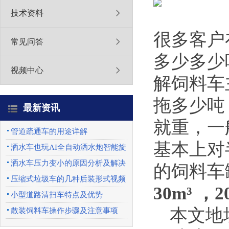
技术资料
很多客户
常见问答
多少多少
视频中心
解饲料车
拖多少吨
最新资讯
就重，一
管道疏通车的用途详解
基本上对
洒水车也玩AI全自动洒水炮智能旋
转喷头优势特点
洒水车压力变小的原因分析及解决
的饲料车
办法
压缩式垃圾车的几种后装形式视频
30m³ ，
展示
小型道路清扫车特点及优势
本文地址：h
散装饲料车操作步骤及注意事项