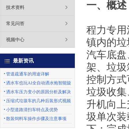
一、概述
技术资料
常见问答
程力专用
镇内的垃
视频中心
汽车底盘
最新资讯
架、垃圾
管道疏通车的用途详解
控制方式
洒水车也玩AI全自动洒水炮智能旋
垃圾收集
转喷头优势特点
洒水车压力变小的原因分析及解决
办法
压缩式垃圾车的几种后装形式视频
升机向上
展示
小型道路清扫车特点及优势
圾单次装
散装饲料车操作步骤及注意事项