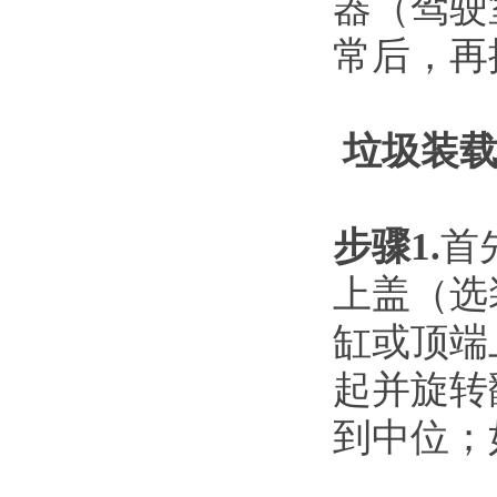
器（驾驶
常后，再
垃圾装
步骤1.
首
上盖（选
缸或顶端
起并旋转
到中位；