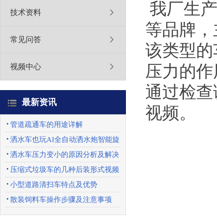
我厂生产
技术资料
等品牌，
常见问答
该类型的
压力的作
视频中心
通过检查
最新资讯
视频。
管道疏通车的用途详解
洒水车也玩AI全自动洒水炮智能旋
转喷头优势特点
洒水车压力变小的原因分析及解决
办法
压缩式垃圾车的几种后装形式视频
展示
小型道路清扫车特点及优势
散装饲料车操作步骤及注意事项