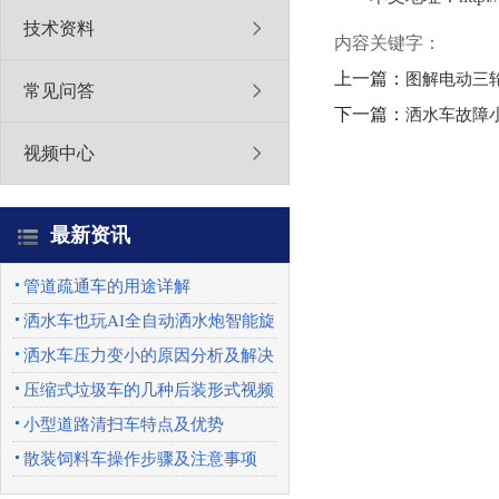
技术资料
内容关键字：
上一篇：
图解电动三
常见问答
下一篇：
洒水车故障
视频中心
最新资讯
管道疏通车的用途详解
洒水车也玩AI全自动洒水炮智能旋
转喷头优势特点
洒水车压力变小的原因分析及解决
办法
压缩式垃圾车的几种后装形式视频
展示
小型道路清扫车特点及优势
散装饲料车操作步骤及注意事项