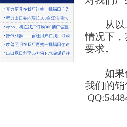
对我们厂
开力厨具在我厂订购一批福田广告
车
程力出口委内瑞拉100台江淮洒水
从以上
车圆满完成
oppo手机在我厂订购300辆广告宣
情况下，
传车
赚钱利器——宿迁用户在我厂订购
一批东风天锦
欧普照明在我厂再购一批福田伽途
要求。
广告宣传车
出口尼日利亚65方液化气储罐送往
上海港口
如果你
我们的销售经
QQ:5448