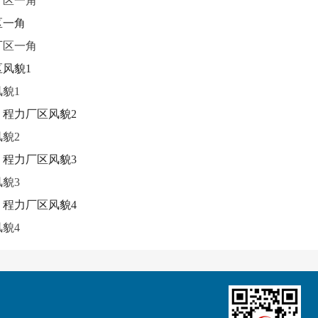
厂区一角
厂区一角
貌1
貌2
貌3
貌4