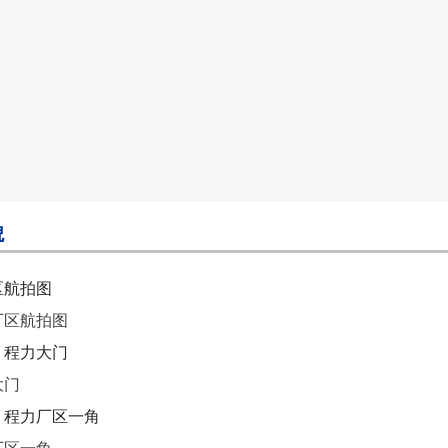
貌
厂区航拍图
大门