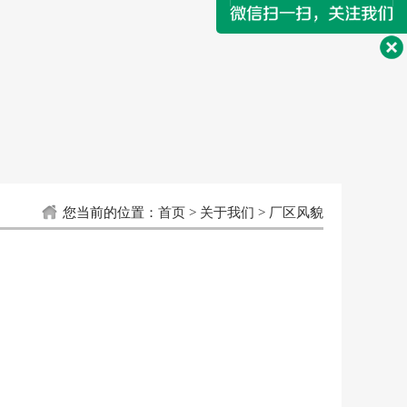
您当前的位置：
首页
>
关于我们
>
厂区风貌