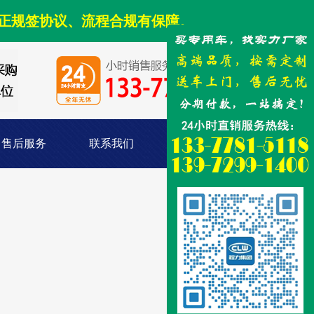
正规签协议、流程合规有保障。
售后服务
联系我们