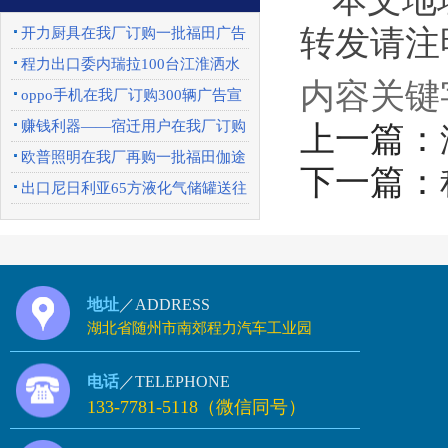
本文地址：h
转发请注明来
开力厨具在我厂订购一批福田广告
车
程力出口委内瑞拉100台江淮洒水
内容关键
车圆满完成
oppo手机在我厂订购300辆广告宣
传车
赚钱利器——宿迁用户在我厂订购
上一篇：
一批东风天锦
欧普照明在我厂再购一批福田伽途
下一篇：
广告宣传车
出口尼日利亚65方液化气储罐送往
上海港口
地址
／ADDRESS
湖北省随州市南郊程力汽车工业园
电话
／TELEPHONE
133-7781-5118（微信同号）