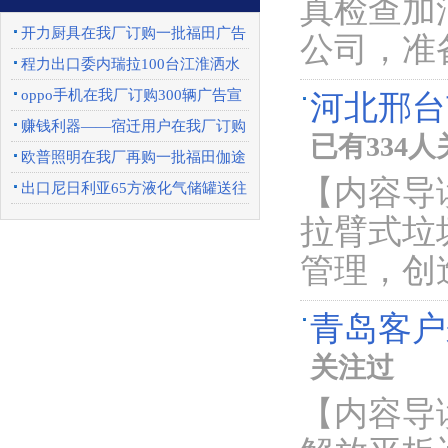
真检查加
开力厨具在我厂订购一批福田广告
公司，准
车
程力出口委内瑞拉100台江淮洒水
车圆满完成
oppo手机在我厂订购300辆广告宣
河北邢台
传车
赚钱利器——宿迁用户在我厂订购
已有334
一批东风天锦
欧普照明在我厂再购一批福田伽途
【内容导
广告宣传车
出口尼日利亚65方液化气储罐送往
上海港口
拉臂式垃
管理，创
青岛客户
关注过
【内容导