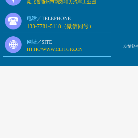
湖北省随州市南郊程力汽车工业园
电话
／TELEPHONE
133-7781-5118（微信同号）
网址
／SITE
友情链
HTTP://WWW.CLJTGFZ.CN