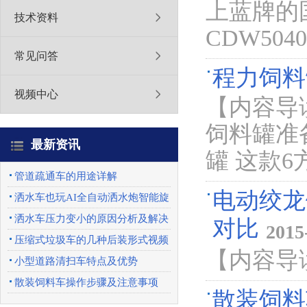
上蓝牌的
技术资料
CDW50
常见问答
程力饲料
视频中心
【内容导
饲料罐准
最新资讯
罐 这款
管道疏通车的用途详解
电动绞龙
洒水车也玩AI全自动洒水炮智能旋
转喷头优势特点
洒水车压力变小的原因分析及解决
对比
201
办法
压缩式垃圾车的几种后装形式视频
【内容导
展示
小型道路清扫车特点及优势
散装饲料车操作步骤及注意事项
散装饲料