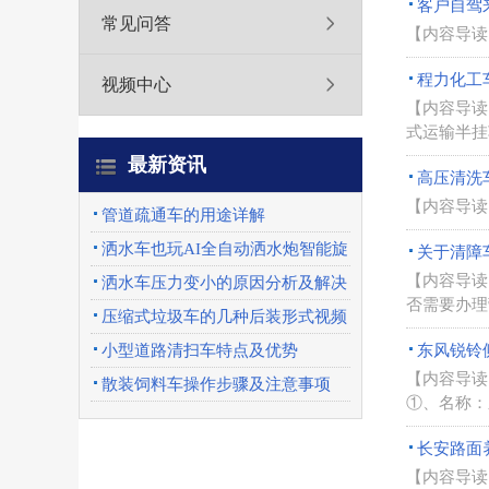
客户自驾
常见问答
【内容导读
程力化工
视频中心
【内容导读
式运输半挂
最新资讯
高压清洗
【内容导读
管道疏通车的用途详解
洒水车也玩AI全自动洒水炮智能旋
关于清障
【内容导读
转喷头优势特点
洒水车压力变小的原因分析及解决
否需要办理
办法
压缩式垃圾车的几种后装形式视频
展示
小型道路清扫车特点及优势
东风锐铃
【内容导读
散装饲料车操作步骤及注意事项
①、名称：
长安路面
【内容导读