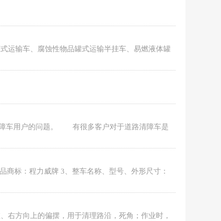
罐式运输车、腐蚀性物品罐式运输半挂车、易燃液体罐
清障车用户的问题。 有很多客户对于道路清障车是
产品商标：程力威牌 3、整车名称、型号、外形尺寸：
左、右方向上的偏摆，用于清理路沿，死角；作业时，