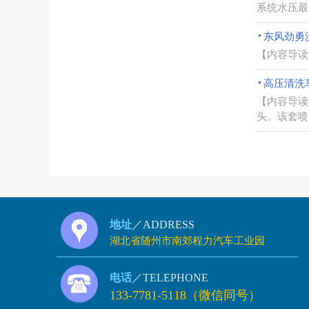
系统水压最大
东风劲勇
【内容导读
高压清洗
【内容导读
头。该套喷
地址
／ADDRESS
湖北省随州市南郊程力汽车工业园
电话
／TELEPHONE
133-7781-5118（微信同号）