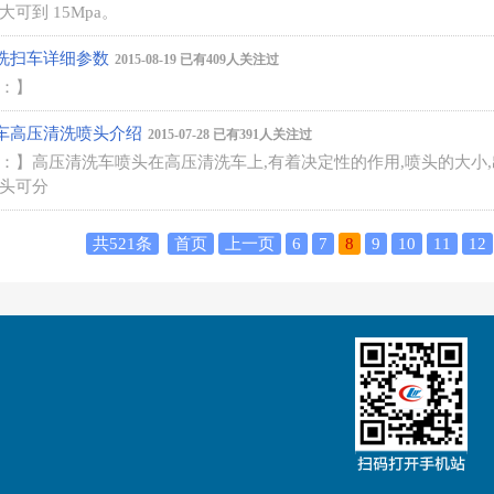
可到 15Mpa。
洗扫车详细参数
2015-08-19 已有409人关注过
：】
车高压清洗喷头介绍
2015-07-28 已有391人关注过
：】
高压清洗车喷头在高压清洗车上,有着决定性的作用,喷头的大小
头可分
共521条
首页
上一页
6
7
8
9
10
11
12