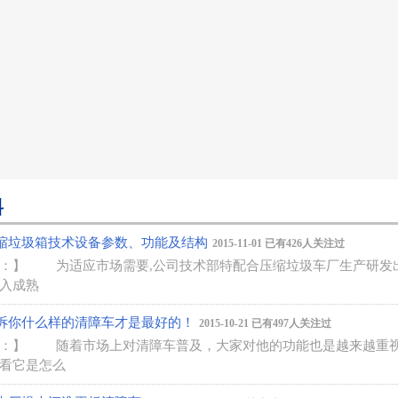
料
缩垃圾箱技术设备参数、功能及结构
2015-11-01 已有426人关注过
：】
为适应市场需要,公司技术部特配合压缩垃圾车厂生产研发出
入成熟
诉你什么样的清障车才是最好的！
2015-10-21 已有497人关注过
：】
随着市场上对清障车普及，大家对他的功能也是越来越重视
看它是怎么