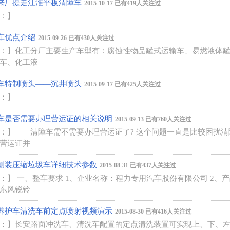
来厂提走江淮平板清障车
2015-10-17 已有419人关注过
：】
车优点介绍
2015-09-26 已有430人关注过
：】
化工分厂主要生产车型有：腐蚀性物品罐式运输车、易燃液体
车、化工液
车特制喷头——沉井喷头
2015-09-17 已有425人关注过
：】
车是否需要办理营运证的相关说明
2015-09-13 已有760人关注过
：】
清障车需不需要办理营运证了? 这个问题一直是比较困扰
营运证并
侧装压缩垃圾车详细技术参数
2015-08-31 已有437人关注过
：】
一、整车要求 1、企业名称：程力专用汽车股份有限公司 2、
东风锐铃
养护车清洗车前定点喷射视频演示
2015-08-30 已有416人关注过
：】
长安路面冲洗车、清洗车配置的定点清洗装置可实现上、下、