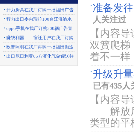
准备发往
开力厨具在我厂订购一批福田广告
人关注过
车
程力出口委内瑞拉100台江淮洒水
车圆满完成
oppo手机在我厂订购300辆广告宣
【内容导
传车
赚钱利器——宿迁用户在我厂订购
双簧爬梯
一批东风天锦
欧普照明在我厂再购一批福田伽途
着不一样
广告宣传车
出口尼日利亚65方液化气储罐送往
上海港口
升级升量
已有435
【内容导
解放后双
类型的平