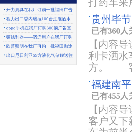
打药车采
开力厨具在我厂订购一批福田广告
贵州毕节
车
程力出口委内瑞拉100台江淮洒水
车圆满完成
oppo手机在我厂订购300辆广告宣
已有360
传车
赚钱利器——宿迁用户在我厂订购
【内容导
一批东风天锦
欧普照明在我厂再购一批福田伽途
利卡洒水
广告宣传车
出口尼日利亚65方液化气储罐送往
方。 客
上海港口
福建南平
已有455
【内容导
客户又下