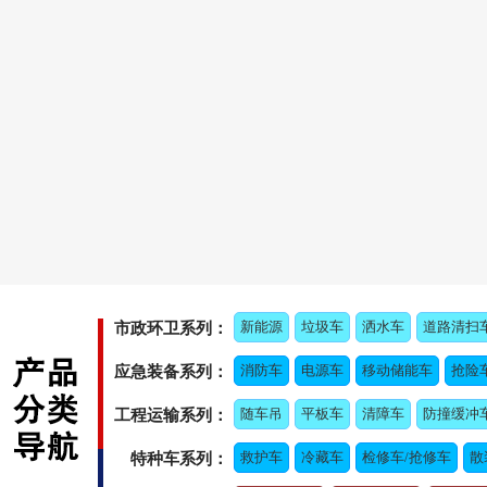
新能源
垃圾车
洒水车
道路清扫
市政环卫系列：
消防车
电源车
移动储能车
抢险
应急装备系列：
随车吊
平板车
清障车
防撞缓冲
工程运输系列：
救护车
冷藏车
检修车/抢修车
散
特种车系列：