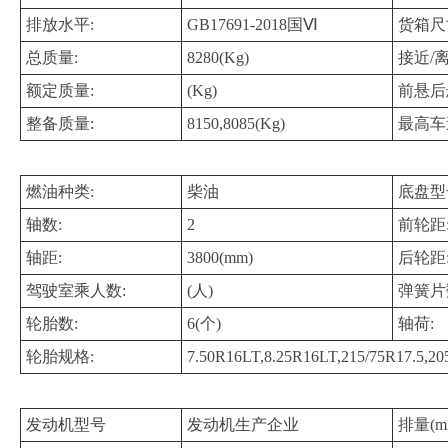
排放水平:
GB17691-2018国Ⅵ
货箱尺
总质量:
8280(Kg)
接近/
额定质量:
(Kg)
前悬后
整备质量:
8150,8085(Kg)
最高车
燃油种类:
柴油
底盘型
轴数:
2
前轮距
轴距:
3800(mm)
后轮距
驾驶室乘人数:
(人)
弹簧片
轮胎数:
6(个)
轴荷:
轮胎规格:
7.50R16LT,8.25R16LT,215/75R17.5,205
发动机型号
发动机生产企业
排量(ml