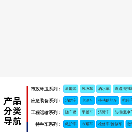
新能源
垃圾车
洒水车
道路清扫
市政环卫系列：
消防车
电源车
移动储能车
抢险
应急装备系列：
随车吊
平板车
清障车
防撞缓冲
工程运输系列：
救护车
冷藏车
检修车/抢修车
散
特种车系列：