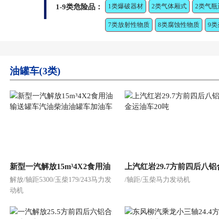
1类爆破器材
2类气体厢式
2类气瓶
1-9类危险品：
7类放射性物质
8类腐蚀性物质
9
油罐车(3类)
新型一汽解放15m³4X2食用油
上汽红岩29.7方前四后八铝
解放/轴距5300/玉柴179/243马力发
/轴距/玉柴马力发动机
输送罐车汽油柴油油罐车加油
运油车20吨
动机
车