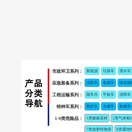
新能源
垃圾车
洒水车
市政环卫系列：
消防车
电源车
移动储
应急装备系列：
随车吊
平板车
清障车
工程运输系列：
救护车
冷藏车
检修车
特种车系列：
1类爆破器材
2类气体厢
1-9类危险品：
7类放射性物质
8类腐蚀