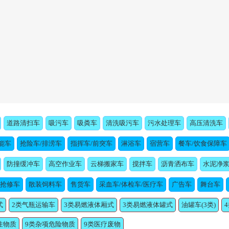
道路清扫车
吸污车
吸粪车
清洗吸污车
污水处理车
高压清洗车
能车
抢险车/排涝车
指挥车/前突车
淋浴车
宿营车
餐车/饮食保障车
防撞缓冲车
高空作业车
云梯搬家车
搅拌车
沥青洒布车
水泥净
/抢修车
散装饲料车
售货车
采血车/体检车/医疗车
广告车
舞台车
式
2类气瓶运输车
3类易燃液体厢式
3类易燃液体罐式
油罐车(3类)
性物质
9类杂项危险物质
9类医疗废物