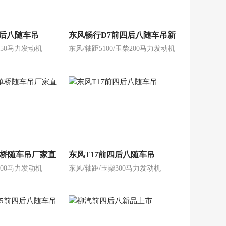
后八随车吊
东风畅行D7前四后八随车吊新
350马力发动机
东风/轴距5100/玉柴200马力发动机
品上市
单桥随车吊厂家直
东风T17前四后八随车吊
200马力发动机
东风/轴距/玉柴300马力发动机