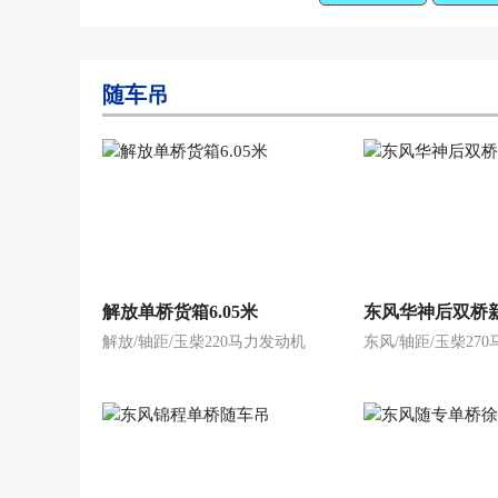
随车吊
解放单桥货箱6.05米
东风华神后双桥
解放/轴距/玉柴220马力发动机
东风/轴距/玉柴27