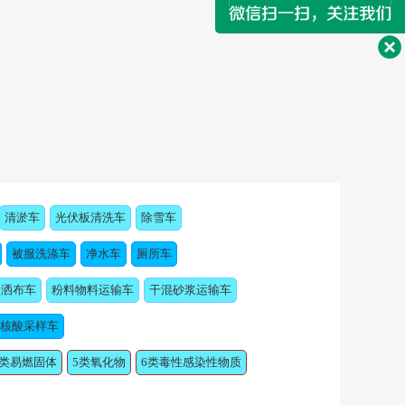
清淤车
光伏板清洗车
除雪车
被服洗涤车
净水车
厕所车
浆洒布车
粉料物料运输车
干混砂浆运输车
核酸采样车
4类易燃固体
5类氧化物
6类毒性感染性物质