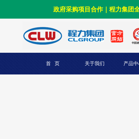
政府采购项目合作｜程力集团
首 页
关于我们
产品中