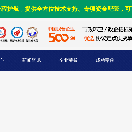
全程护航，提供全方位技术支持、专项资金配套，可
心
新闻资讯
企业荣誉
成功案例