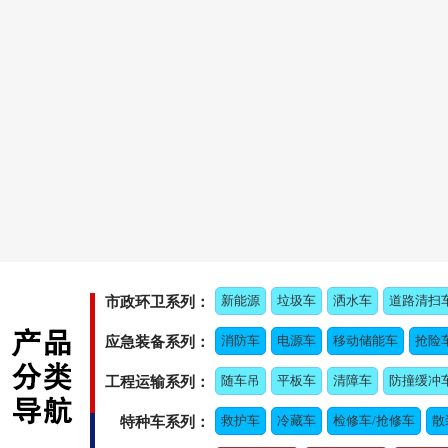
新能源
垃圾车
洒水车
道路清扫
市政环卫系列：
消防车
电源车
移动储能车
抢险
应急装备系列：
随车吊
平板车
清障车
防撞缓冲
工程运输系列：
救护车
冷藏车
检修车/抢修车
散
特种车系列：