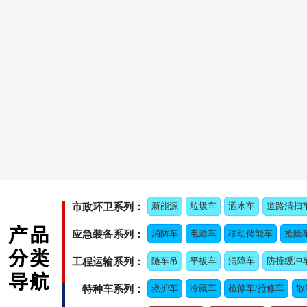
新能源
垃圾车
洒水车
道路清扫
市政环卫系列：
消防车
电源车
移动储能车
抢险
应急装备系列：
随车吊
平板车
清障车
防撞缓冲
工程运输系列：
救护车
冷藏车
检修车/抢修车
散
特种车系列：