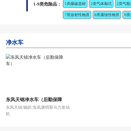
1类爆破器材
2类气体厢式
2类气瓶
1-9类危险品：
7类放射性物质
8类腐蚀性物质
9
净水车
东风天锦净水车（后勤保障
东风天锦/轴距/东风康明斯马力发动
车）
机