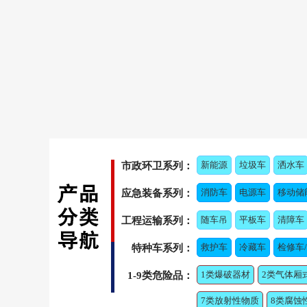
新能源
垃圾车
洒水车
市政环卫系列：
消防车
电源车
移动储
应急装备系列：
随车吊
平板车
清障车
工程运输系列：
救护车
冷藏车
检修车
特种车系列：
1类爆破器材
2类气体厢
1-9类危险品：
7类放射性物质
8类腐蚀