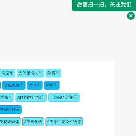
清淤车
光伏板清洗车
除雪车
被服洗涤车
净水车
厕所车
浆洒布车
粉料物料运输车
干混砂浆运输车
核酸采样车
4类易燃固体
5类氧化物
6类毒性感染性物质