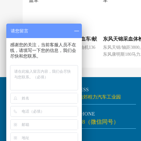
请您留言
上汽大通医疗体检车/采血车/献
东风天锦采血体
感谢您的关注，当前客服人员不在
上汽大通/轴距3850/上海柴油机136
东风天锦/轴距3800,420
血车
车
线，请填写一下您的信息，我们会
马力发动机
东风康明斯180马
尽快和您联系。
地址
／ADDRESS
湖北省随州市南郊程力汽车工业园
电话
／TELEPHONE
133-7781-5118（微信同号）
网址
／SITE