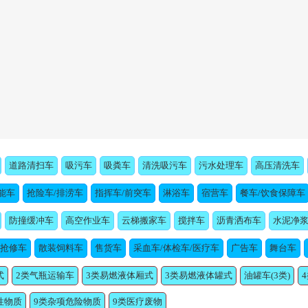
道路清扫车
吸污车
吸粪车
清洗吸污车
污水处理车
高压清洗车
能车
抢险车/排涝车
指挥车/前突车
淋浴车
宿营车
餐车/饮食保障车
防撞缓冲车
高空作业车
云梯搬家车
搅拌车
沥青洒布车
水泥净
/抢修车
散装饲料车
售货车
采血车/体检车/医疗车
广告车
舞台车
式
2类气瓶运输车
3类易燃液体厢式
3类易燃液体罐式
油罐车(3类)
性物质
9类杂项危险物质
9类医疗废物