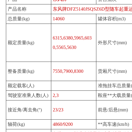
产品名称
东风牌DFZ5140JSQSZ6D型随车起重
总质量(kg)
14060
罐体容积(m3)
6315,6380,5965,603
额定质量(kg)
外形尺寸(mm)
0,5565,5630
整备质量(kg)
7550,7900,8300
货厢尺寸(mm)
额定载客(人)
准拖挂车总质量(k
驾驶室准乘人数(人)
2,3
鞍座**大载质量(k
接近角/离去角(°)
23/23
前悬/后悬(mm)
轴荷(kg)
4860/9200
**高车速(km/h)