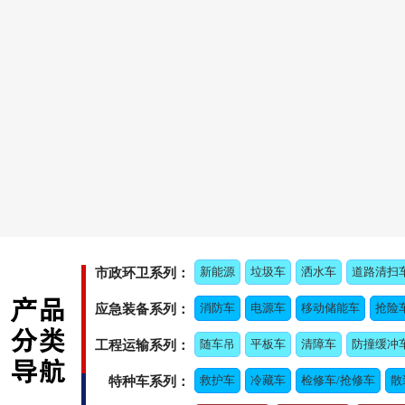
新能源
垃圾车
洒水车
道路清扫
市政环卫系列：
消防车
电源车
移动储能车
抢险
应急装备系列：
随车吊
平板车
清障车
防撞缓冲
工程运输系列：
救护车
冷藏车
检修车/抢修车
散
特种车系列：