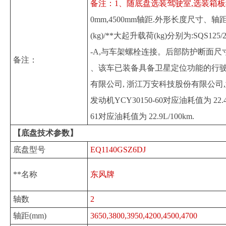
备注：1、随底盘选装驾驶室,选装箱板结
0mm,4500mm轴距.外形长度尺寸、
(kg)/**大起升载荷(kg)分别为:SQS125/
-A,与车架螺栓连接。后部防护断面尺寸(高×
备注：
、该车已装备具备卫星定位功能的行驶记
有限公司, 浙江万安科技股份有限公司,型号:363
发动机YCY30150-60对应油耗值为 22.4 
61对应油耗值为 22.9L/100km.
【底盘技术参数】
底盘型号
EQ1140GSZ6DJ
**名称
东风牌
轴数
2
轴距(mm)
3650,3800,3950,4200,4500,4700