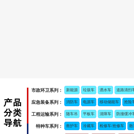
新能源
垃圾车
洒水车
道路清扫
市政环卫系列：
消防车
电源车
移动储能车
抢险
应急装备系列：
随车吊
平板车
清障车
防撞缓冲
工程运输系列：
救护车
冷藏车
检修车/抢修车
散
特种车系列：