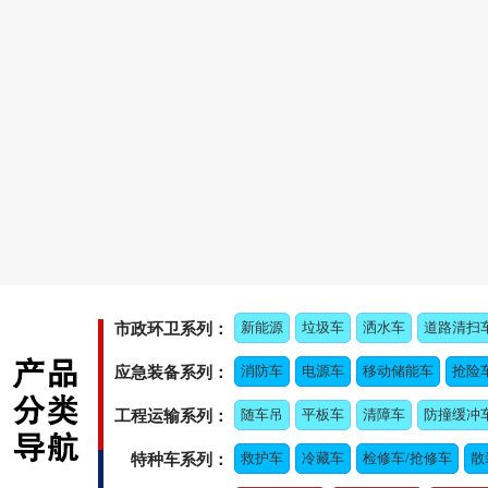
新能源
垃圾车
洒水车
道路清扫
市政环卫系列：
消防车
电源车
移动储能车
抢险
应急装备系列：
随车吊
平板车
清障车
防撞缓冲
工程运输系列：
救护车
冷藏车
检修车/抢修车
散
特种车系列：