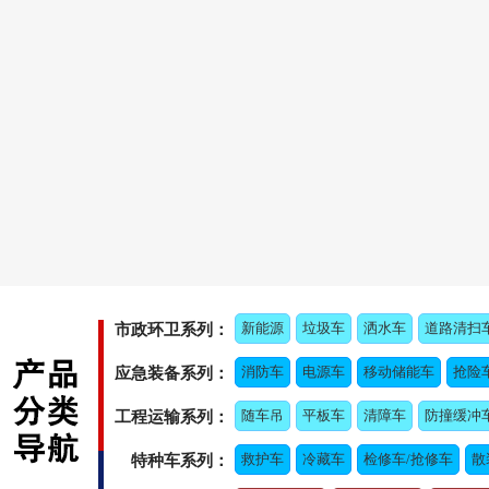
新能源
垃圾车
洒水车
道路清扫
市政环卫系列：
消防车
电源车
移动储能车
抢险
应急装备系列：
随车吊
平板车
清障车
防撞缓冲
工程运输系列：
救护车
冷藏车
检修车/抢修车
散
特种车系列：