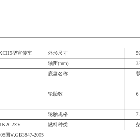
XXCH5型宣传车
外形尺寸
5
轴距
(mm)
3
底盘名称
轮胎数
6
轮胎规格
7
71K2C2ZV
燃料种类
005国Ⅴ,GB3847-2005