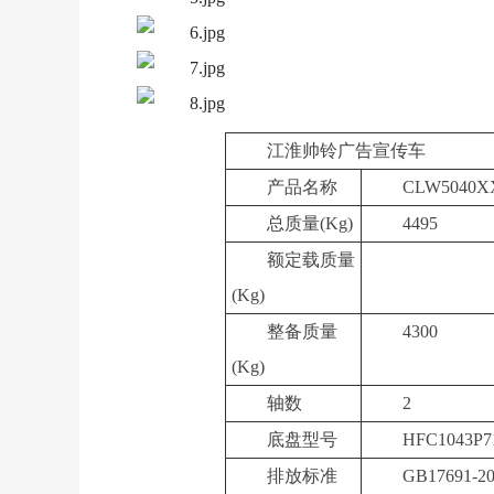
江淮帅铃
广告宣传车
产品名称
CLW5040
总质量
(Kg)
4495
额定载质量
(Kg)
整备质量
4300
(Kg)
轴数
2
底盘型号
HFC1043P
排放标准
GB17691-2