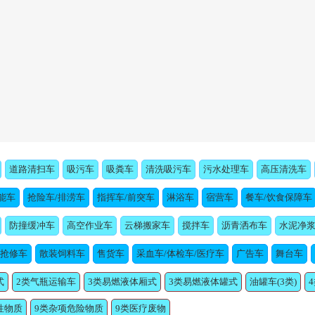
道路清扫车
吸污车
吸粪车
清洗吸污车
污水处理车
高压清洗车
能车
抢险车/排涝车
指挥车/前突车
淋浴车
宿营车
餐车/饮食保障车
防撞缓冲车
高空作业车
云梯搬家车
搅拌车
沥青洒布车
水泥净
/抢修车
散装饲料车
售货车
采血车/体检车/医疗车
广告车
舞台车
式
2类气瓶运输车
3类易燃液体厢式
3类易燃液体罐式
油罐车(3类)
性物质
9类杂项危险物质
9类医疗废物