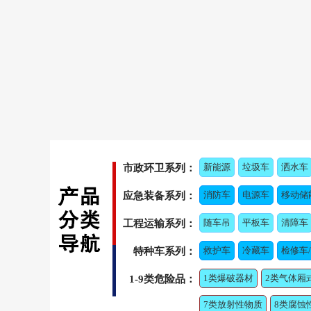
新能源
垃圾车
洒水车
市政环卫系列：
消防车
电源车
移动储
应急装备系列：
随车吊
平板车
清障车
工程运输系列：
救护车
冷藏车
检修车
特种车系列：
1类爆破器材
2类气体厢
1-9类危险品：
7类放射性物质
8类腐蚀