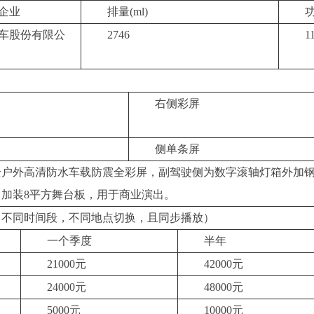
企业
排量
(ml)
车股份有限公
2746
1
右侧彩屏
侧单条屏
全户外高清防水车载防震全彩屏，副驾驶侧为数字滚轴灯箱外加
；加装
8平方舞台板，用于商业演出。
，不同时间段，不同地点切换，且同步播放）
一个季度
半年
21000元
42000元
24000元
48000元
5000元
10000元