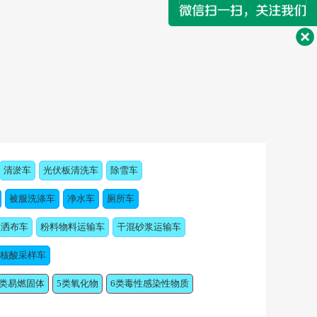
清淤车
光伏板清洗车
除雪车
被服洗涤车
净水车
厕所车
浆洒布车
粉料物料运输车
干混砂浆运输车
核酸采样车
4类易燃固体
5类氧化物
6类毒性感染性物质