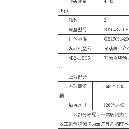
整备质量
4300
(Kg)
轴数
2
底盘型号
BJ1043V9JE
排放标准
GB17691-20
发动机型号
发动机生产
4B2-115C5
安徽全柴动
0
上装部分
左玻璃滚
3680*1536
轴
后屏尺寸
1280*1440
上装部分标配：主驾驶侧为全
装主副驾驶侧均为全户外高清防水