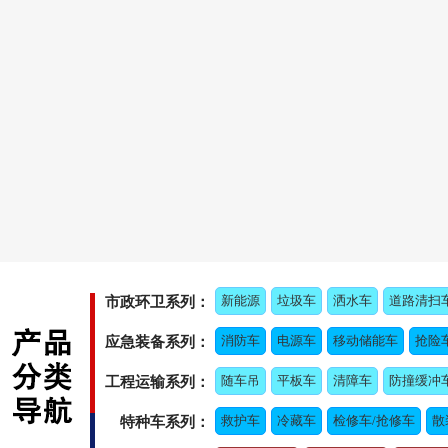
新能源
垃圾车
洒水车
道路清扫
市政环卫系列：
消防车
电源车
移动储能车
抢险
应急装备系列：
随车吊
平板车
清障车
防撞缓冲
工程运输系列：
救护车
冷藏车
检修车/抢修车
散
特种车系列：