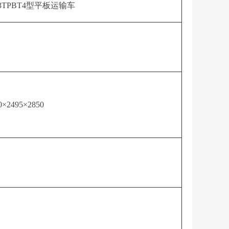
63TPBT4型平板运输车
0×2495×2850