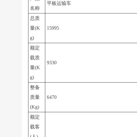
平板运输车
名称
总质
量(K
15995
g)
额定
载质
9330
量(K
g)
整备
质量
6470
(Kg)
额定
载客
(人)