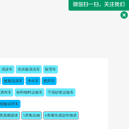
清淤车
光伏板清洗车
除雪车
被服洗涤车
净水车
厕所车
浆洒布车
粉料物料运输车
干混砂浆运输车
核酸采样车
4类易燃固体
5类氧化物
6类毒性感染性物质