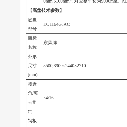
0mm,5100mm时对应整车长为9000mm。
【底盘技术参数】
底盘
EQ1164GJAC
型号
商标
东风牌
名称
外形
尺寸
8500,8900×2440×2710
(mm)
接近
角/离
34/16
去角
(°)
钢板