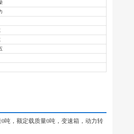
柴
力
吨
吨
五
量0吨，额定载质量0吨，变速箱，动力转