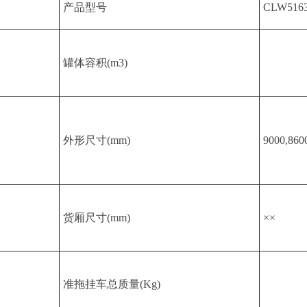
产品型号
CLW51
罐体容积(m3)
外形尺寸(mm)
9000,860
货厢尺寸(mm)
××
准拖挂车总质量(Kg)