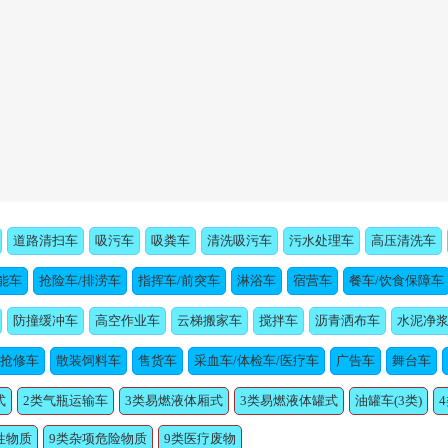
道路清扫车
吸污车
吸粪车
清洗吸污车
污水处理车
高压清洗车
能车
抢险车/排涝车
指挥车/前突车
淋浴车
宿营车
餐车/饮食保障车
防撞缓冲车
高空作业车
云梯搬家车
搅拌车
沥青洒布车
水泥净
/抢修车
散装饲料车
售货车
采血车/体检车/医疗车
广告车
舞台车
式
2类气瓶运输车
3类易燃液体厢式
3类易燃液体罐式
油罐车(3类)
性物质
9类杂项危险物质
9类医疗废物