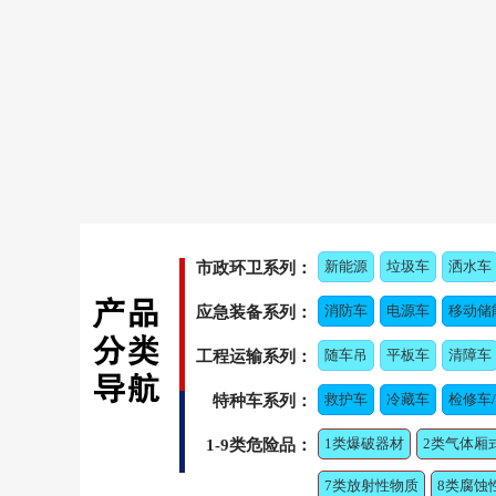
新能源
垃圾车
洒水车
市政环卫系列：
消防车
电源车
移动储
应急装备系列：
随车吊
平板车
清障车
工程运输系列：
救护车
冷藏车
检修车
特种车系列：
1类爆破器材
2类气体厢
1-9类危险品：
7类放射性物质
8类腐蚀