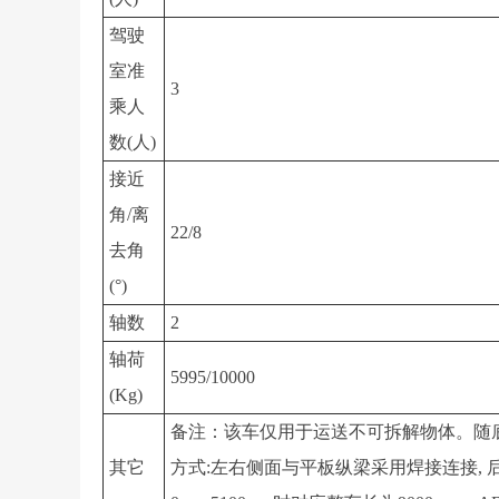
驾驶
室准
3
乘人
数(人)
接近
角/离
22/8
去角
(°)
轴数
2
轴荷
5995/10000
(Kg)
备注：该车仅用于运送不可拆解物体。随底盘选
其它
方式:左右侧面与平板纵梁采用焊接连接, 