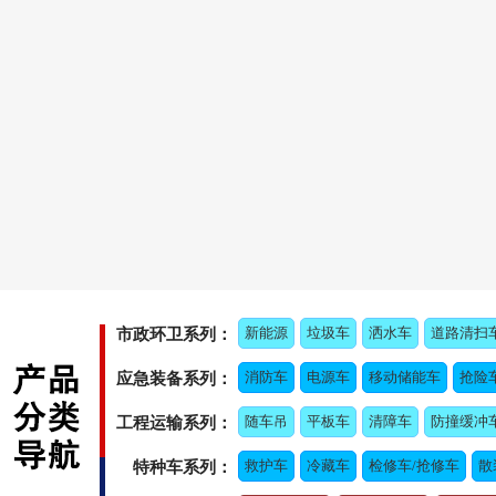
新能源
垃圾车
洒水车
道路清扫
市政环卫系列：
消防车
电源车
移动储能车
抢险
应急装备系列：
随车吊
平板车
清障车
防撞缓冲
工程运输系列：
救护车
冷藏车
检修车/抢修车
散
特种车系列：