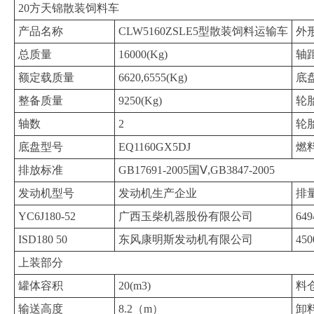
20方天锦散装饲料车
产品名称
CLW5160ZSLE5型散装饲料运输车
外
总质量
16000(Kg)
轴
额定载质量
6620,6555(Kg)
底
整备质量
9250(Kg)
轮
轴数
2
轮
底盘型号
EQ1160GX5DJ
燃
排放标准
GB17691-2005国Ⅴ,GB3847-2005
发动机型号
发动机生产企业
排量
YC6J180-52
广西玉柴机器股份有限公司
649
ISD180 50
东风康明斯发动机有限公司
450
上装部分
罐体容积
20(m3)
料
输送高度
8.2（m）
卸