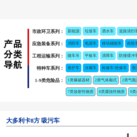
新能源
垃圾车
洒水车
道路清扫
市政环卫系列：
消防车
电源车
移动储能车
抢险
应急装备系列：
随车吊
平板车
清障车
防撞缓冲
工程运输系列：
救护车
冷藏车
检修车/抢修车
散
特种车系列：
1类爆破器材
2类气体厢式
2类气瓶
1-9类危险品：
7类放射性物质
8类腐蚀性物质
9
大多利卡​8方 吸污车