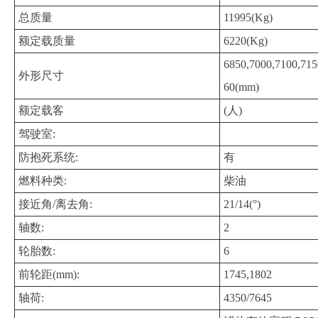
总质量
11995(Kg)
额定载质量
6220(Kg)
6850,7000,7100,71
外形尺寸
60(mm)
额定载客
(人)
驾驶室:
防抱死系统:
有
燃料种类:
柴油
接近角/离去角:
21/14(°)
轴数:
2
轮胎数:
6
前轮距(mm):
1745,1802
轴荷:
4350/7645