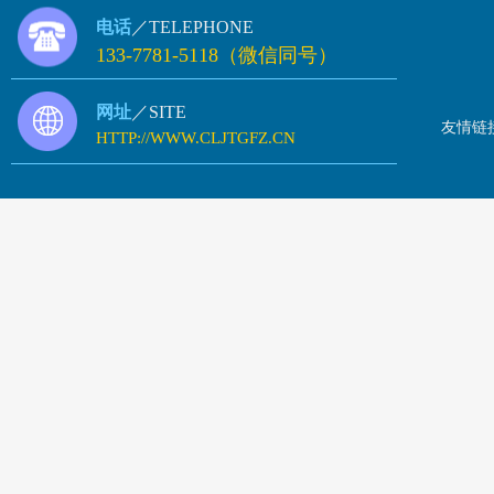
电话
／TELEPHONE
133-7781-5118（微信同号）
网址
／SITE
友情链
HTTP://WWW.CLJTGFZ.CN