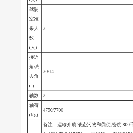
驾驶
室准
乘人
3
数
(人)
接近
角/离
30/14
去角
(°)
轴数
2
轴荷
4750/7700
(Kg)
备注：运输介质:液态污物和粪便,密度:800千克/