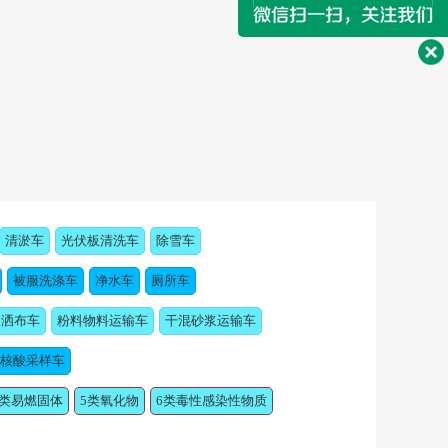
清淤车
光伏板清洗车
除雪车
被服洗涤车
净水车
厕所车
浆洒布车
粉料物料运输车
干混砂浆运输车
核酸采样车
4类易燃固体
5类氧化物
6类毒性感染性物质