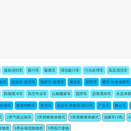
道路清扫车
吸污车
吸粪车
清洗吸污车
污水处理车
高压清洗车
能车
抢险车/排涝车
指挥车/前突车
淋浴车
宿营车
餐车/饮食保障车
防撞缓冲车
高空作业车
云梯搬家车
搅拌车
沥青洒布车
水泥净
/抢修车
散装饲料车
售货车
采血车/体检车/医疗车
广告车
舞台车
式
2类气瓶运输车
3类易燃液体厢式
3类易燃液体罐式
油罐车(3类)
性物质
9类杂项危险物质
9类医疗废物