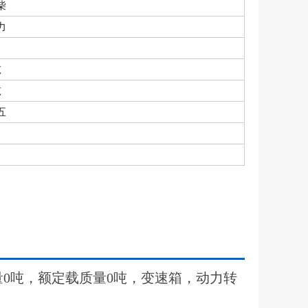
柴
力
吨
吨
五
量0吨，额定载质量0吨，变速箱，动力转