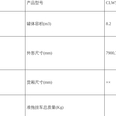
产品型号
CLW
罐体容积(m3)
8.2
外形尺寸(mm)
7900,
货厢尺寸(mm)
××
准拖挂车总质量(Kg)