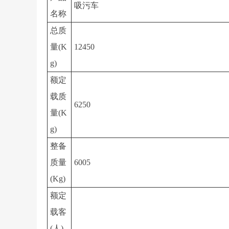
吸污车
名称
总质
量(K
12450
g)
额定
载质
6250
量(K
g)
整备
质量
6005
(Kg)
额定
载客
(人)