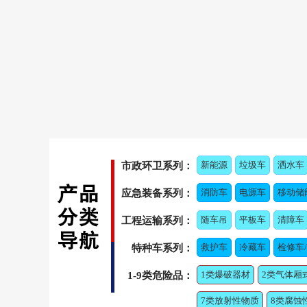
新能源
垃圾车
洒水车
市政环卫系列：
消防车
电源车
移动储
应急装备系列：
随车吊
平板车
清障车
工程运输系列：
救护车
冷藏车
检修车
特种车系列：
1类爆破器材
2类气体厢
1-9类危险品：
7类放射性物质
8类腐蚀