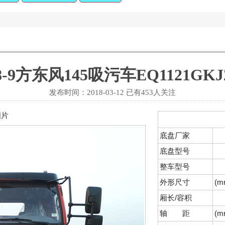
8-9方东风145吸污车EQ1121GKJ
发布时间：2018-03-12 已有
453人关注
图片
底盘厂家
底盘型号
整车型号
外形尺寸
(m
厢长/容积
轴 距
(m