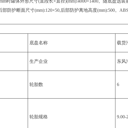
轴距3950mm时罐体外形尺寸(直段长×直径)(mm):4000×1400。随
防护断面尺寸(mm):120×50,后部防护离地高度(mm):500
底盘名称
载货
生产企业
东风
轮胎数
6
轮胎规格
9.00-