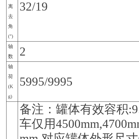
32/19
离
去
角
(°)
轴
2
数
轴
荷
5995/9995
(K
g)
备注：罐体有效容积:9.
车仅用4500mm,470
mm,对应罐体外形尺寸(直线