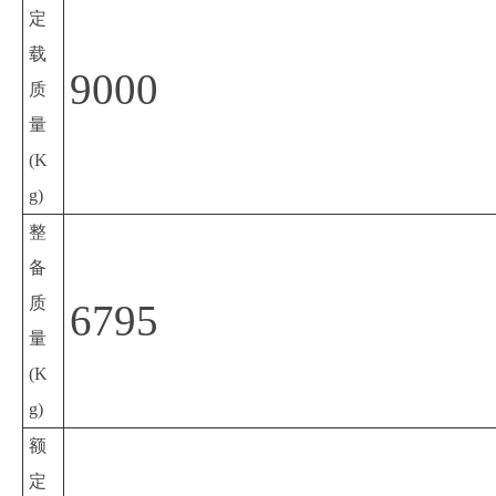
定
载
9000
质
量
(K
g)
整
备
质
6795
量
(K
g)
额
定