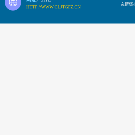
友情链
HTTP://WWW.CLJTGFZ.CN