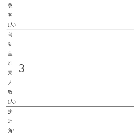
载
客
(人)
驾
驶
室
准
3
乘
人
数
(人)
接
近
角/