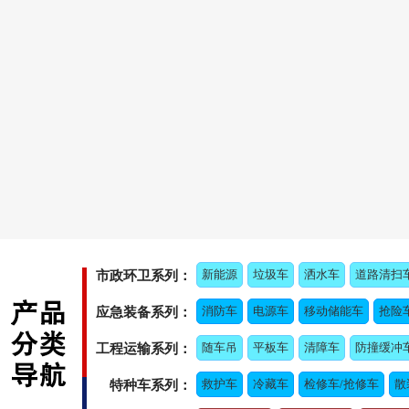
新能源
垃圾车
洒水车
道路清扫
市政环卫系列：
消防车
电源车
移动储能车
抢险
应急装备系列：
随车吊
平板车
清障车
防撞缓冲
工程运输系列：
救护车
冷藏车
检修车/抢修车
散
特种车系列：