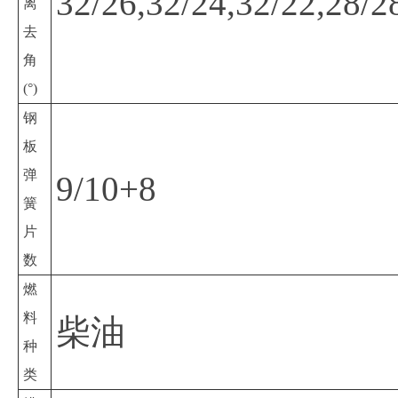
32/26,32/24,32/22,28/2
离
去
角
(°)
钢
板
弹
9/10+8
簧
片
数
燃
料
柴油
种
类