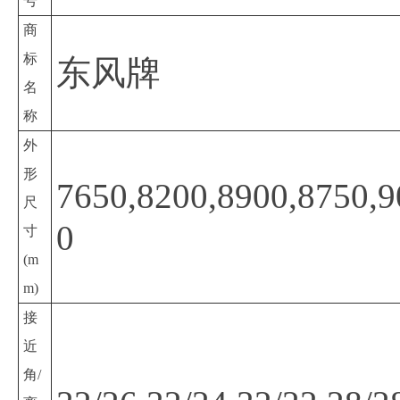
号
商
标
东风牌
名
称
外
形
7650,8200,8900,8750,
尺
0
寸
(m
m)
接
近
角/