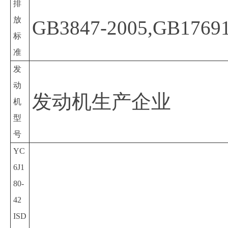
排
放
GB3847-2005,GB1769
标
准
发
动
发动机生产企业
机
型
号
YC
6J1
80-
42
ISD