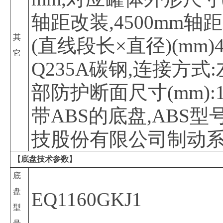
轴距改装,4500mm轴
其
(直线段长×直径)(mm
它
Q235A碳钢,连接方
部防护断面尺寸(mm):1
带ABS的底盘,ABS型号
技股份有限公司制动
【底盘技术参数】
底
盘
EQ1160GKJ1
型