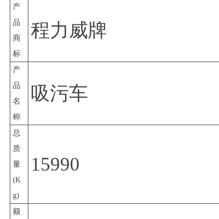
产
品
程力威牌
商
标
产
品
吸污车
名
称
总
质
15990
量
(K
g)
额