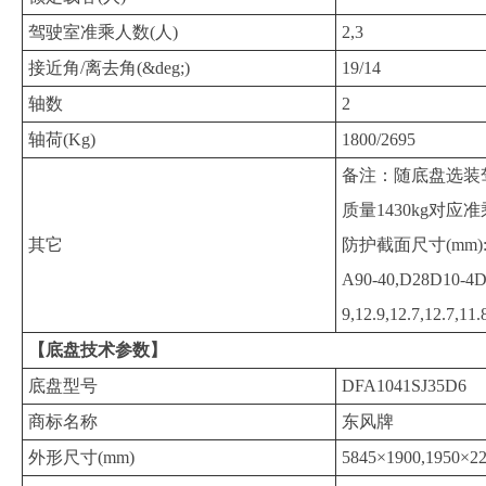
驾驶室准乘人数(人)
2,3
接近角/离去角(&deg;)
19/14
轴数
2
轴荷(Kg)
1800/2695
备注：随底盘选装驾
质量1430kg对
其它
防护截面尺寸(mm):5
A90-40,D28D10-4
9,12.9,12.7,12.7,11.
【底盘技术参数】
底盘型号
DFA1041SJ35D6
商标名称
东风牌
外形尺寸(mm)
5845×1900,1950×2