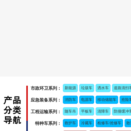
新能源
垃圾车
洒水车
道路清扫
市政环卫系列：
消防车
电源车
移动储能车
抢险
应急装备系列：
随车吊
平板车
清障车
防撞缓冲
工程运输系列：
救护车
冷藏车
检修车/抢修车
散
特种车系列：