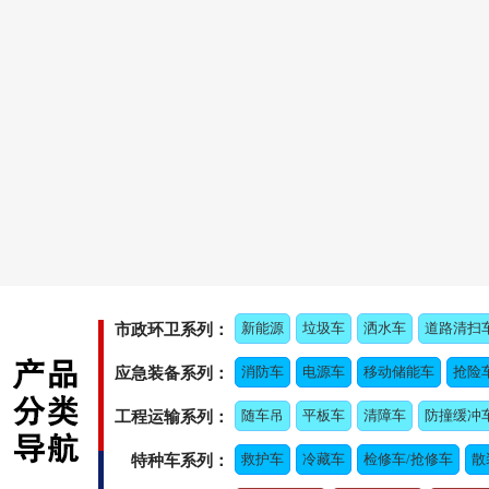
新能源
垃圾车
洒水车
道路清扫
市政环卫系列：
消防车
电源车
移动储能车
抢险
应急装备系列：
随车吊
平板车
清障车
防撞缓冲
工程运输系列：
救护车
冷藏车
检修车/抢修车
散
特种车系列：