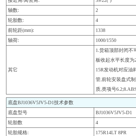
接近角/离去角:
39/22(°)
轴数:
2
轮胎数:
4
前轮距(mm):
1338
轴荷:
1000/1550
1.货箱顶部封闭不
板收起水平长度为295m
其它
15R发动机对应油耗
管,前轮安装盘式制
质,类项号6.2;8
底盘BJ1036V5JV5-D1技术参数
底盘型号
BJ1036V5JV5-D1
轮胎数
4
轮胎规格:
175R14LT 8PR