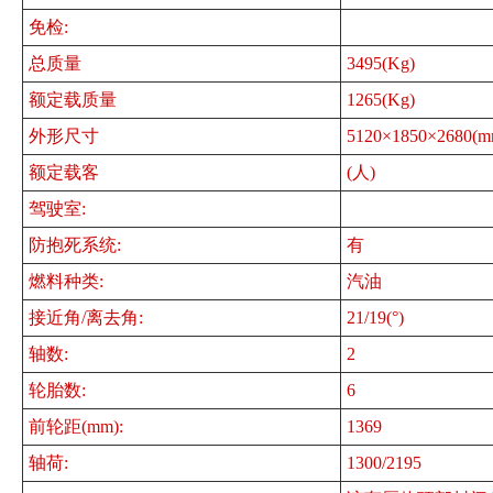
免检:
总质量
3495(Kg)
额定载质量
1265(Kg)
外形尺寸
5120×1850×2680(m
额定载客
(人)
驾驶室:
防抱死系统:
有
燃料种类:
汽油
接近角/离去角:
21/19(°)
轴数:
2
轮胎数:
6
前轮距(mm):
1369
轴荷:
1300/2195