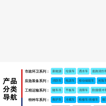
新能源
垃圾车
洒水车
道路清扫
市政环卫系列：
消防车
电源车
移动储能车
抢险
应急装备系列：
随车吊
平板车
清障车
防撞缓冲
工程运输系列：
救护车
冷藏车
检修车/抢修车
散
特种车系列：