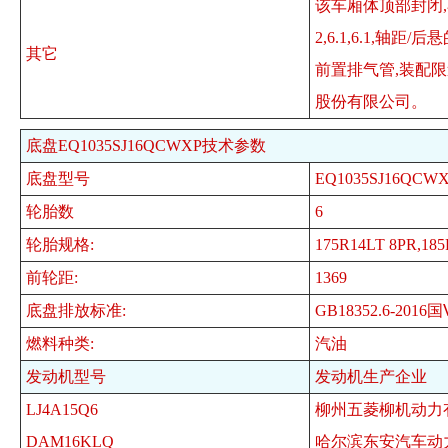
该车厢体顶部封闭,不
2,6.1,6.1,轴
其它
前置排气管,装配限速
股份有限公司。
底盘EQ1035SJ16QCWXP技术参数
底盘型号
EQ1035SJ16QCW
轮胎数
6
轮胎规格:
175R14LT 8PR,18
前轮距:
1369
底盘排放标准:
GB18352.6-2016
燃料种类:
汽油
发动机型号
发动机生产企业
LJ4A15Q6
柳州五菱柳机动力
DAM16KLQ
哈尔滨东安汽车动