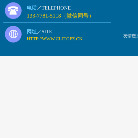
电话
／TELEPHONE
133-7781-5118（微信同号）
网址
／SITE
友情链
HTTP://WWW.CLJTGFZ.CN