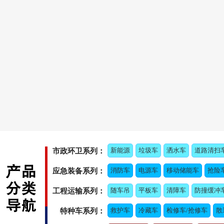
新能源
垃圾车
洒水车
道路清扫
市政环卫系列：
消防车
电源车
移动储能车
抢险
应急装备系列：
随车吊
平板车
清障车
防撞缓冲
工程运输系列：
救护车
冷藏车
检修车/抢修车
散
特种车系列：