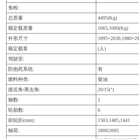
免检:
总质量
4495(Kg)
额定载质量
1065,1000(Kg)
外形尺寸
5995×2030,1980×2
额定载客
(人)
驾驶室:
防抱死系统:
有
燃料种类:
柴油
接近角/离去角:
20/15(°)
轴数:
2
轮胎数:
6
前轮距(mm):
1503,1485,1441
轴荷:
1800/2695