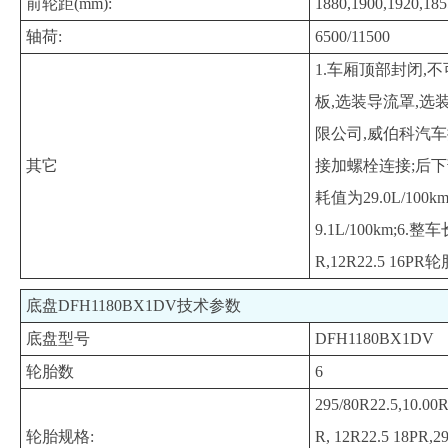
前轮距(mm):
1880,1900,1920,185
轴荷:
6500/11500
1.车厢顶部封闭,
板,选装导流罩,选装侧
限公司,威伯科汽车
其它
接加螺栓连接;后下部防
耗值为29.0L/100k
9.1L/100km;6.整车
R,12R22.5 1
底盘DFH1180BX1DV技术参数
底盘型号
DFH1180BX1DV
轮胎数
6
295/80R22.5,10.00
轮胎规格:
R, 12R22.5 18PR,29