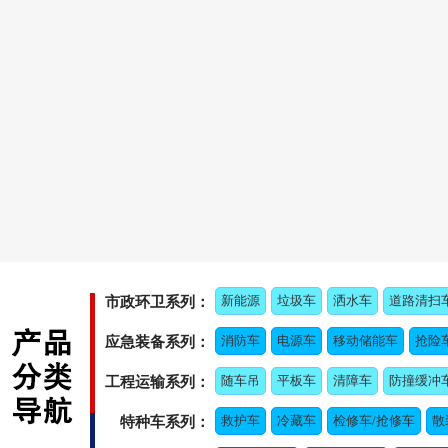
新能源
垃圾车
洒水车
道路清扫
市政环卫系列：
消防车
电源车
移动储能车
抢险
应急装备系列：
随车吊
平板车
清障车
防撞缓冲
工程运输系列：
救护车
冷藏车
检修车/抢修车
散
特种车系列：