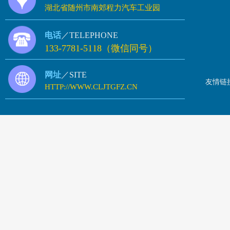
湖北省随州市南郊程力汽车工业园
电话
／TELEPHONE
133-7781-5118（微信同号）
网址
／SITE
友情链
HTTP://WWW.CLJTGFZ.CN