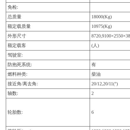
免检:
总质量
18000(Kg)
额定载质量
10975(Kg)
外形尺寸
8720,9100×2550×3
额定载客
(人)
驾驶室:
防抱死系统:
有
燃料种类:
柴油
接近角/离去角:
20/12,20/11(°)
轴数:
2
轮胎数:
6